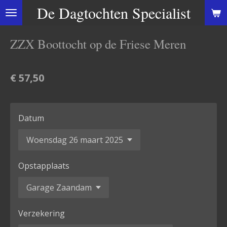
De Dagtochten Specialist
Ga
direct
naar
ZZX Boottocht op de Friese Meren
de
hoofdinhoud
€ 57,50
Datum
Opstapplaats
Verzekering