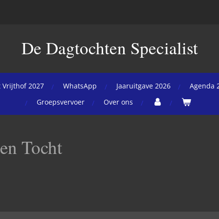
De Dagtochten Specialist
 Vrijthof 2027
WhatsApp
Jaaruitgave 2026
Agenda 
Groepsvervoer
Over ons
en Tocht