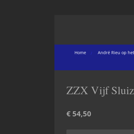
Ga
direct
naar
de
hoofdinhoud
Home
André Rieu op het
ZZX Vijf Sluiz
€ 54,50