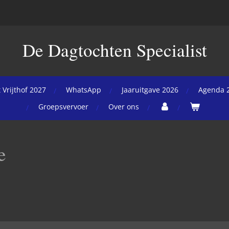
De Dagtochten Specialist
 Vrijthof 2027
WhatsApp
Jaaruitgave 2026
Agenda 
Groepsvervoer
Over ons
e