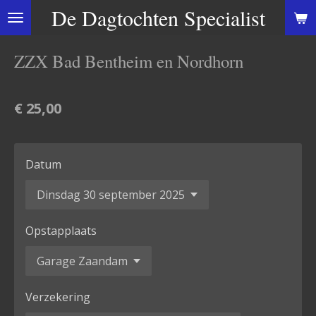
De Dagtochten Specialist
Ga
direct
naar
ZZX Bad Bentheim en Nordhorn
de
hoofdinhoud
€ 25,00
Datum
Opstapplaats
Verzekering