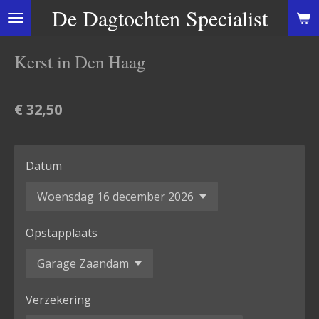
De Dagtochten Specialist
Ga
direct
naar
Kerst in Den Haag
de
hoofdinhoud
€ 32,50
Datum
Opstapplaats
Verzekering